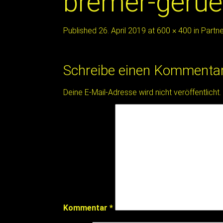
bremer-gerue
Published
26. April 2019
at
600 × 400
in
Partne
Schreibe einen Kommenta
Deine E-Mail-Adresse wird nicht veröffentlicht.
Kommentar
*