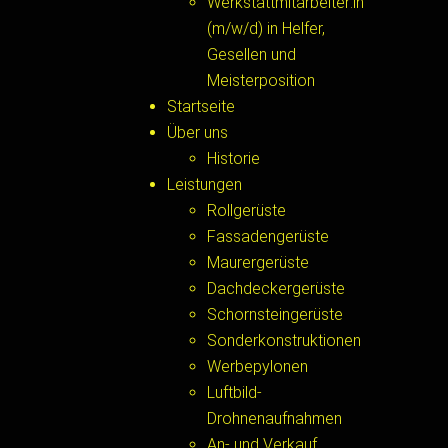
Werkstattmitarbeiter:in
(m/w/d) in Helfer,
Gesellen und
Meisterposition
Startseite
Über uns
Historie
Leistungen
Rollgerüste
Fassadengerüste
Maurergerüste
Dachdeckergerüste
Schornsteingerüste
Sonderkonstruktionen
Werbepylonen
Luftbild-
Drohnenaufnahmen
An- und Verkauf