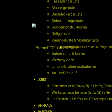
Fassadengerüste
Maurergerüste
Dachdeckergerüste
Schornsteingerüste
Sonderkonstruktionen
Rollgerüste
Raumgerüste & Modulgerüste
Höhenzugangstechnik –
Bauaufzüge un
Bühnen und Tribünen
Werbepylonen
Luftbild-Drohnenaufnahmen
An- und Verkauf
JOBS
Gerüstbauer:in (m/w/d) in Helfer, Gese
Werkstattmitarbeiter:in (m/w/d) in Helf
Lageristen in Helfer und Gesellenposi
ANFRAGE