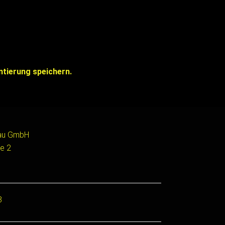
tierung speichern.
bau GmbH
e 2
8