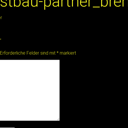
stbau-partner_bre
r
r
Erforderliche Felder sind mit
*
markiert