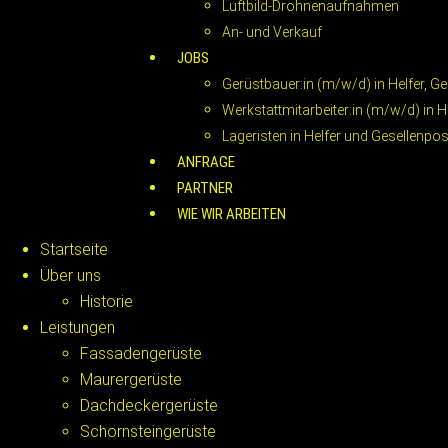
Luftbild-Drohnenaufnahmen
An- und Verkauf
JOBS
Gerüstbauer:in (m/w/d) in Helfer, Ge
Werkstattmitarbeiter:in (m/w/d) in H
Lageristen in Helfer und Gesellenpo
ANFRAGE
PARTNER
WIE WIR ARBEITEN
Startseite
Über uns
Historie
Leistungen
Fassadengerüste
Maurergerüste
Dachdeckergerüste
Schornsteingerüste