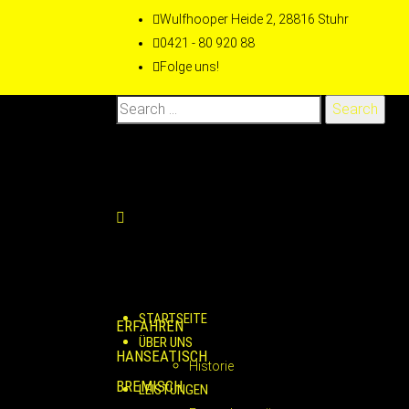
Wulfhooper Heide 2, 28816 Stuhr
0421 - 80 920 88
Folge uns!
Search
for:
STARTSEITE
ERFAHREN
ÜBER UNS
HANSEATISCH
Historie
BREMISCH
LEISTUNGEN