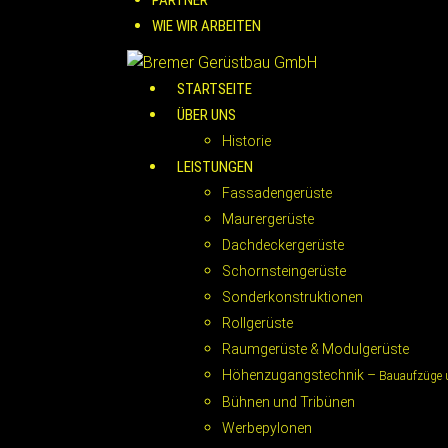
PARTNER
WIE WIR ARBEITEN
STARTSEITE
ÜBER UNS
Historie
LEISTUNGEN
Fassadengerüste
Maurergerüste
Dachdeckergerüste
Schornsteingerüste
Sonderkonstruktionen
Rollgerüste
Raumgerüste & Modulgerüste
Höhenzugangstechnik –
Bauaufzüge 
Bühnen und Tribünen
Werbepylonen