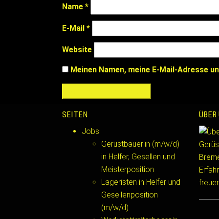
Name
*
E-Mail
*
Website
Meinen Namen, meine E-Mail-Adresse un
SEITEN
ÜBER
Jobs
Gerüstbauer:in (m/w/d)
Gerüs
in Helfer, Gesellen und
Breme
Meisterposition
Erfahr
Lageristen in Helfer und
freuen
Gesellenposition
(m/w/d)