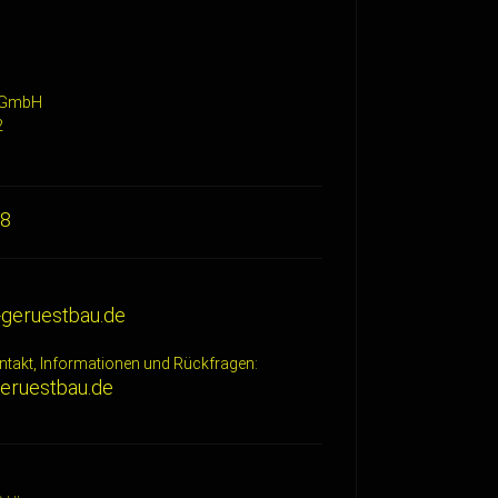
u GmbH
2
88
geruestbau.de
ntakt, Informationen und Rückfragen:
eruestbau.de