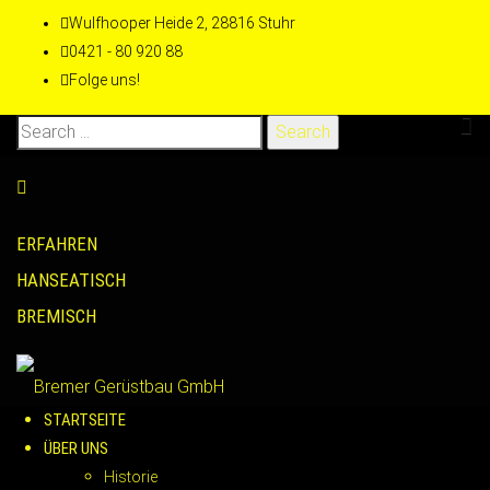
Wulfhooper Heide 2, 28816 Stuhr
0421 - 80 920 88
Folge uns!
Search
for:
ERFAHREN
HANSEATISCH
BREMISCH
STARTSEITE
ÜBER UNS
Historie