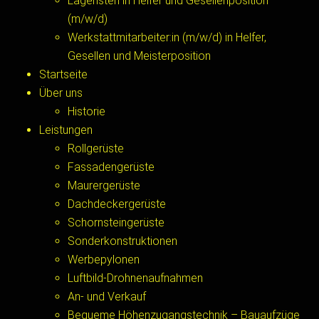
Lageristen in Helfer und Gesellenposition
(m/w/d)
Werkstattmitarbeiter:in (m/w/d) in Helfer,
Gesellen und Meisterposition
Startseite
Über uns
Historie
Leistungen
Rollgerüste
Fassadengerüste
Maurergerüste
Dachdeckergerüste
Schornsteingerüste
Sonderkonstruktionen
Werbepylonen
Luftbild-Drohnenaufnahmen
An- und Verkauf
Bequeme Höhenzugangstechnik – Bauaufzüge