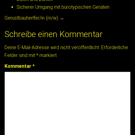
Sicherer Umgang mit bürotypischen Geräten
Post
Gerüstbauherlfer/in (m/w)
→
Schreibe einen Kommentar
navigation
Deine E-Mail-Adresse wird nicht veröffentlicht.
Erforderliche
Felder sind mit
*
markiert
Kommentar
*